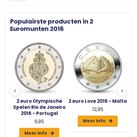
Populairste producten in 2
Euromunten 2016
‹
›
6 -
2 euro Olympische
2 euro Love 2016 - Malta
Spelen Rio de Janeiro
12,95
2016 - Portugal
Meer info
9,95
Meer info