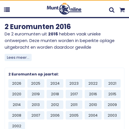
2 Euromunten 2016
De 2 euromunten uit
2016
hebben vaak unieke
ontwerpen. Deze munten worden in beperkte oplage
uitgebracht en worden daardoor gewilde
verzamelobjecten onder muntenliefhebbers. Het
Lees meer...
verzamelen van 2 euromunten gebeurt over de gehele
wereld en voegt een mooie toevoeging aan ieders
verzameling.
2 Euromunten op jaartal:
2026
2025
2024
2023
2022
2021
Ontdek het ruime en diverse aanbod uit
2016
, en bestel
vandaag nog één of meerdere stukjes geschiedenis van
2020
2019
2018
2017
2016
2015
het Europese betaalmiddel. Mist u een specifieke uitgifte
2014
2013
2012
2011
2010
2009
uit
2016
? Neem contact met ons op en wij zullen ons
best doen om deze uitgifte voor u te bemachtigen.
2008
2007
2006
2005
2004
2003
2002