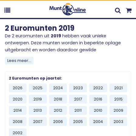
2 Euromunten 2019
De 2 euromunten uit
2019
hebben vaak unieke
ontwerpen. Deze munten worden in beperkte oplage
uitgebracht en worden daardoor gewilde
verzamelobjecten onder muntenliefhebbers. Het
Lees meer...
verzamelen van 2 euromunten gebeurt over de gehele
wereld en voegt een mooie toevoeging aan ieders
verzameling.
2 Euromunten op jaartal:
2026
2025
2024
2023
2022
2021
Ontdek het ruime en diverse aanbod uit
2019
, en bestel
vandaag nog één of meerdere stukjes geschiedenis van
2020
2019
2018
2017
2016
2015
het Europese betaalmiddel. Mist u een specifieke uitgifte
2014
2013
2012
2011
2010
2009
uit
2019
? Neem contact met ons op en wij zullen ons
best doen om deze uitgifte voor u te bemachtigen.
2008
2007
2006
2005
2004
2003
2002