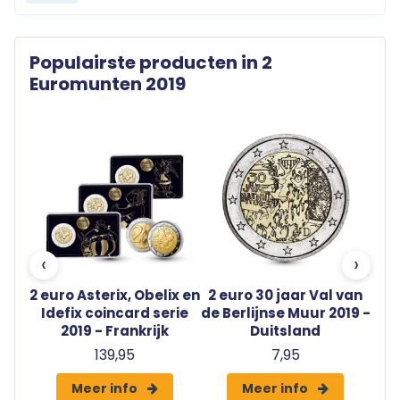
Populairste producten in 2
Euromunten 2019
‹
›
eter
2 euro Asterix, Obelix en
2 euro 30 jaar Val van
2 
gië
Idefix coincard serie
de Berlijnse Muur 2019 -
2019 - Frankrijk
Duitsland
139,95
7,95
Meer info
Meer info