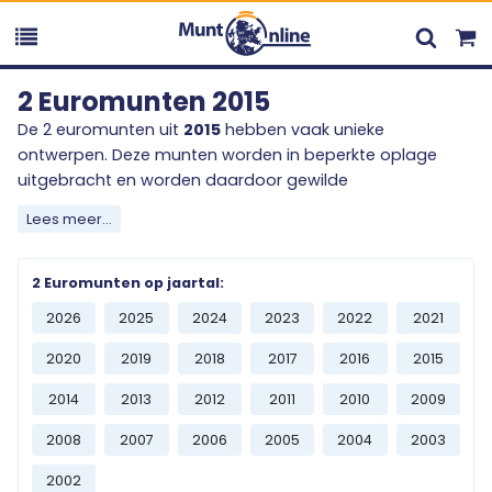
2 Euromunten 2015
De 2 euromunten uit
2015
hebben vaak unieke
ontwerpen. Deze munten worden in beperkte oplage
uitgebracht en worden daardoor gewilde
verzamelobjecten onder muntenliefhebbers. Het
Lees meer...
verzamelen van 2 euromunten gebeurt over de gehele
wereld en voegt een mooie toevoeging aan ieders
verzameling.
2 Euromunten op jaartal:
2026
2025
2024
2023
2022
2021
Ontdek het ruime en diverse aanbod uit
2015
, en bestel
vandaag nog één of meerdere stukjes geschiedenis van
2020
2019
2018
2017
2016
2015
het Europese betaalmiddel. Mist u een specifieke uitgifte
2014
2013
2012
2011
2010
2009
uit
2015
? Neem contact met ons op en wij zullen ons
best doen om deze uitgifte voor u te bemachtigen.
2008
2007
2006
2005
2004
2003
2002