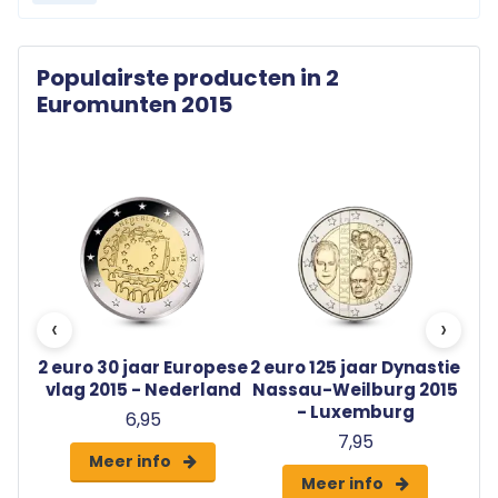
Populairste producten in 2
Euromunten 2015
‹
›
pese
2 euro 30 jaar Europese
2 euro 125 jaar Dynastie
2 e
gal
vlag 2015 - Nederland
Nassau-Weilburg 2015
v
- Luxemburg
6,95
7,95
Meer info
Meer info