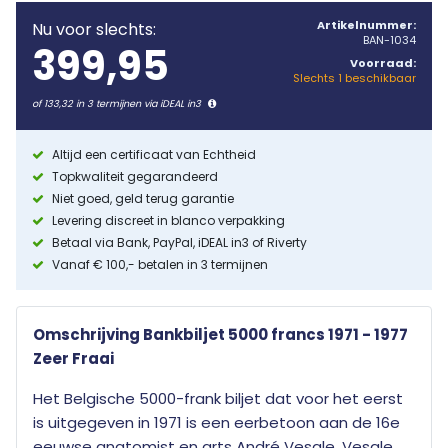
Artikelnummer:
Nu voor slechts:
BAN-1034
399,95
Voorraad:
Slechts 1 beschikbaar
of 133,32 in 3 termijnen via iDEAL in3
Altijd een certificaat van Echtheid
Topkwaliteit gegarandeerd
Niet goed, geld terug garantie
Levering discreet in blanco verpakking
Betaal via Bank, PayPal, iDEAL in3 of Riverty
Vanaf € 100,- betalen in 3 termijnen
Omschrijving Bankbiljet 5000 francs 1971 - 1977
Zeer Fraai
Het Belgische 5000-frank biljet dat voor het eerst
is uitgegeven in 1971 is een eerbetoon aan de 16e
eeuwse anatomist en arts André Vesale. Vesale