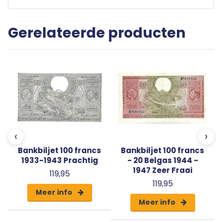
Gerelateerde producten
‹
›
Bankbiljet 100 francs
Bankbiljet 100 francs
1933-1943 Prachtig
- 20 Belgas 1944 -
1947 Zeer Fraai
119,95
119,95
Meer info
Meer info