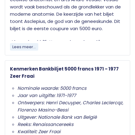
wordt vaak beschouwd als de grondlekker van de
moderne anatomie. De keerzijde van het biljet
toont Asclepius, de god van de geneeskunde. Dit
biljet is de eerste coupure van 5000 euro.
Al onze bankbiljetten worden geleverd in
Lees meer...
transparante beschermverpakking.
Het bankbiljet op de afbeelding is een voorbeeld. Uw bestelling zal
Kenmerken Bankbiljet 5000 francs 1971 - 1977
afwijken van deze afbeelding maar niet onder doen aan kwaliteit en
Zeer Fraai
exclusiviteit.
Nominale waarde: 5000 francs
Jaar van uitgifte: 1971-1977
Ontwerpers: Henri Decuyper, Charles Leclercqz,
Florenzo Masino-Bessi
Uitgever: Nationale Bank van België
Reeks: Renaissancereeks
Kwaliteit: Zeer Fraai