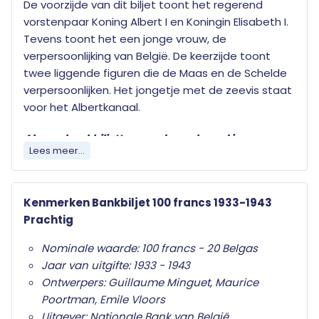
De voorzijde van dit biljet toont het regerend
vorstenpaar Koning Albert I en Koningin Elisabeth I.
Tevens toont het een jonge vrouw, de
verpersoonlijking van België. De keerzijde toont
twee liggende figuren die de Maas en de Schelde
verpersoonlijken. Het jongetje met de zeevis staat
voor het Albertkanaal.
Al onze bankbiljetten worden geleverd in
Lees meer...
transparante beschermverpakking.
Het bankbiljet op de afbeelding is een voorbeeld. Uw bestelling zal
Kenmerken Bankbiljet 100 francs 1933-1943
afwijken van deze afbeelding maar niet onder doen aan kwaliteit
Prachtig
en exclusiviteit.
Nominale waarde: 100 francs - 20 Belgas
Jaar van uitgifte: 1933 - 1943
Ontwerpers: Guillaume Minguet, Maurice
Poortman, Emile Vloors
Uitgever: Nationale Bank van België