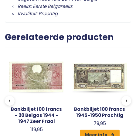
Reeks: Eerste Belgareeks
Kwaliteit: Prachtig
Gerelateerde producten
‹
›
Bankbiljet 100 francs
Bankbiljet 100 francs
- 20 Belgas 1944 -
1945-1950 Prachtig
1947 Zeer Fraai
79,95
119,95
Meer info