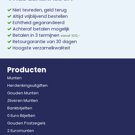
Niet tevreden, geld terug
Altijd vrijblijvend bestellen
Echtheid gegarandeerd
Achteraf betalen mogelijk
Betalen in 3 termijnen
vanaf 100,-
Retourgarantie van 30 dagen
Hoogste verzamelkwaliteit
Producten
Munten
Herdenkingsuitgiften
Gouden Munten
Zilveren Munten
Bankbiljetten
0 Euro Biljetten
Gouden Postzegels
2 Euromunten