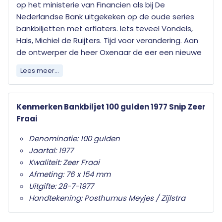
op het ministerie van Financien als bij De
Nederlandse Bank uitgekeken op de oude series
bankbiljetten met erflaters. Iets teveel Vondels,
Hals, Michiel de Ruijters. Tijd voor verandering. Aan
de ontwerper de heer Oxenaar de eer een nieuwe
afwijkende serie te ontwikkelen. Oxenaar komt met
Lees meer...
een serie die geen enkele verwantschap toont
met eerdere bankbiljetten. Oxenaar volgt zijn
eigen 'huisje, boompje, beestje' theorie en komt
Kenmerken Bankbiljet 100 gulden 1977 Snip Zeer
als eerste biljet met de de Snip, het nieuwe biljet
Fraai
van f 100,-. Naar de opvatting van de ontwerper
zijn bankbiljetten zulke alledaagse dingen, dat ze
Denominatie: 100 gulden
ook als zodanig benoemd moeten worden. De stijl
Jaartal: 1977
is naturalistisch om de herkenbaarheid bij het
Kwaliteit: Zeer Fraai
publiek te vergroten.
Afmeting: 76 x 154 mm
Uitgifte: 28-7-1977
Het nieuwe biljet wordt met de modernste
Handtekening: Posthumus Meyjes / Zijlstra
technieken ontwikkelt en beveiligd, zodat namaken
veel lastiger is. De gehele reeks van Oxenaar (de