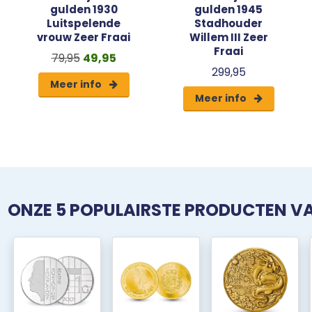
gulden 1930
gulden 1945
Luitspelende
Stadhouder
vrouw Zeer Fraai
Willem III Zeer
Fraai
79,95
49,95
299,95
Meer info
Meer info
ONZE 5 POPULAIRSTE PRODUCTEN 