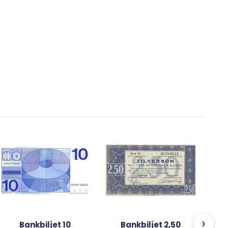
g
›
Bankbiljet 10
Bankbiljet 2,50