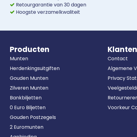
Retourgarantie van 30 dagen
Hoogste verzamelkwaliteit
Producten
Klanten
Munten
Contact
Herdenkingsuitgiften
Algemene 
Gouden Munten
Privacy Sta
Zilveren Munten
Veelgestel
Bankbiljetten
Retournere
0 Euro Biljetten
Voorkeur Co
Gouden Postzegels
2 Euromunten
Aanbieding