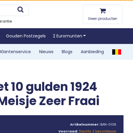
Geen producten
rantie
Gouden Postzegels
2 Euromunten
Klantenservice
Nieuws
Blogs
Aanbieding
et 10 gulden 1924
eisje Zeer Fraai
Artikelnummer:
BAN-0136
Voorraad:
Slechts 2 beschikbaar