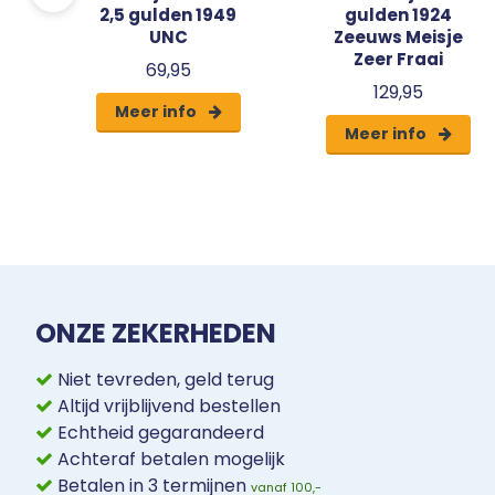
2,5 gulden 1949
gulden 1924
UNC
Zeeuws Meisje
Zeer Fraai
69,95
129,95
Meer info
Meer info
ONZE ZEKERHEDEN
Niet tevreden, geld terug
Altijd vrijblijvend bestellen
Echtheid gegarandeerd
Achteraf betalen mogelijk
Betalen in 3 termijnen
vanaf 100,-