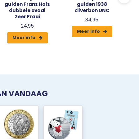
gulden Frans Hals
gulden 1938
dubbele ovaal
Zilverbon UNC
Zeer Fraai
34,95
24,95
Meer info
Meer info
VAN VANDAAG