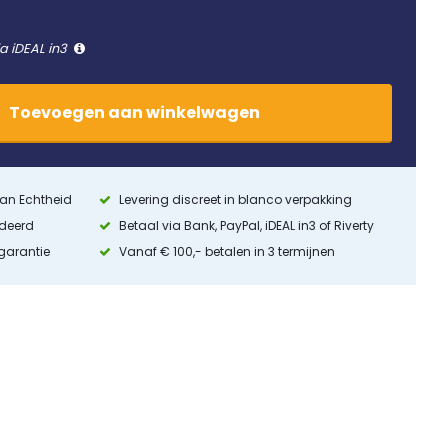
ia iDEAL in3
Toevoegen
aan
winkelwagen
 van Echtheid
Levering discreet in blanco verpakking
ndeerd
Betaal via Bank, PayPal, iDEAL in3 of Riverty
 garantie
Vanaf € 100,- betalen in 3 termijnen