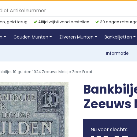
en, geld terug
Altijd vrijblijvend bestellen
30 dagen retourga
en
Gouden Munten
Zilveren Munten
Bankbiljetten
Informatie
kbiljet 10 gulden 1924 Zeeuws Meisje Zeer Fraai
Bankbilj
Zeeuws M
Nu voor slechts: