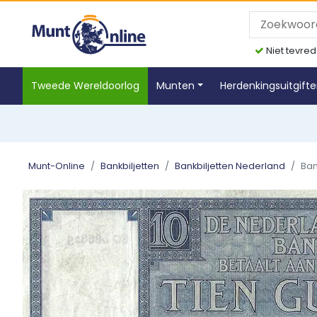
Niet tevred
Tweede Wereldoorlog
Munten
Herdenkingsuitgift
Munt-Online
Bankbiljetten
Bankbiljetten Nederland
Ban