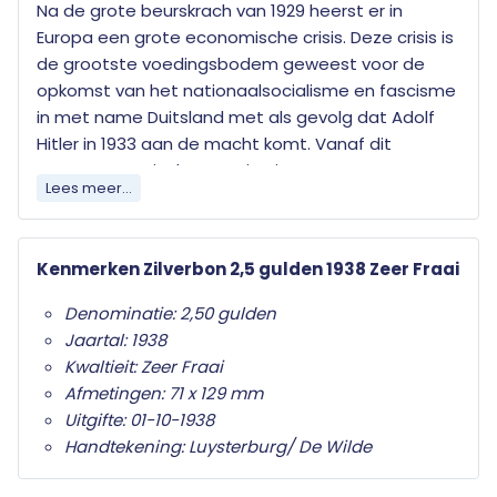
Na de grote beurskrach van 1929 heerst er in
Europa een grote economische crisis. Deze crisis is
de grootste voedingsbodem geweest voor de
opkomst van het nationaalsocialisme en fascisme
in met name Duitsland met als gevolg dat Adolf
Hitler in 1933 aan de macht komt. Vanaf dit
moment groeit de spanning in Europa en ontstaat
Lees meer...
er een wereldwijde wapenwedloop. Eén van de
gevolgen is dat de koers van edelmetaal enorm
stijgt wat ertoe leidt dat de Nederlandse bevolking
Kenmerken Zilverbon 2,5 gulden 1938 Zeer Fraai
het zilvergeld massaal oppot. Zo erg dat het
Ministerie wordt genoodzaakt om snel een
Denominatie: 2,50 gulden
alternatief in circulatie te brengen om zo het
Jaartal: 1938
betalingsverkeer in stand te houden. In 1938
Kwaltieit: Zeer Fraai
worden zilverbonnen van 1, 2,50 en 5 gulden
Afmetingen: 71 x 129 mm
gedrukt en niet veel later in omloop gebracht.
Uitgifte: 01-10-1938
Handtekening: Luysterburg/ De Wilde
Deze zilverbonnen zijn in feite een tegoedbon voor
zilver. Na aankondiging van de regering kunnen