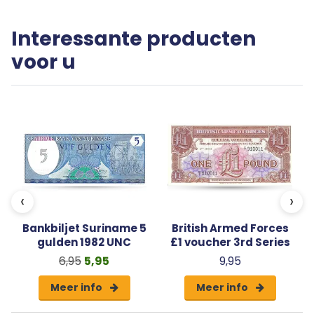
Interessante producten
voor u
‹
›
Bankbiljet Suriname 5
British Armed Forces
gulden 1982 UNC
£1 voucher 3rd Series
6,95
5,95
9,95
Meer info
Meer info