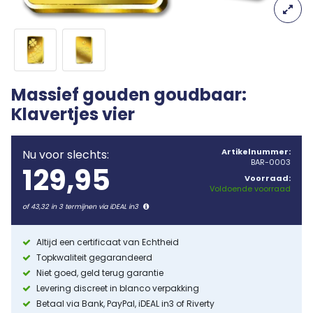
Massief gouden goudbaar:
Klavertjes vier
Artikelnummer:
Nu voor slechts:
BAR-0003
129,95
Voorraad:
Voldoende voorraad
of 43,32 in 3 termijnen via iDEAL in3
Altijd een certificaat van Echtheid
Topkwaliteit gegarandeerd
Niet goed, geld terug garantie
Levering discreet in blanco verpakking
Betaal via Bank, PayPal, iDEAL in3 of Riverty