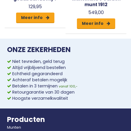
Massief gouden Goudbaar Lucky 7
munt 1912
129,95
549,00
Massief gouden Goudbaar Hoefijzer
Meer info
Meer info
De gehele set in één keer bestellen? Dat kan
natuurlijk ook, via de volgende link:
Lucky Gold Bar
Prestige set
ONZE ZEKERHEDEN
Deze massief gouden goudbaar met Klavertjes
Niet tevreden, geld terug
Vier wordt geleverd in een gratis speciale Lucky
Altijd vrijblijvend bestellen
Gold Bar verzamelblister. Hierin kunt u ook de
Echtheid gegarandeerd
overige vier Lucky Gold bars toevoegen.
Achteraf betalen mogelijk
Betalen in 3 termijnen
vanaf 100,-
Retourgarantie van 30 dagen
Hoogste verzamelkwaliteit
Producten
Munten