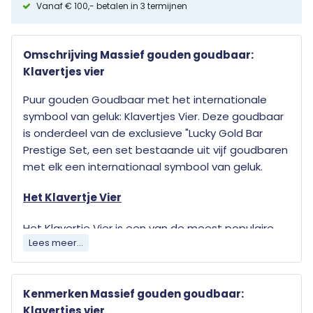
Vanaf € 100,- betalen in 3 termijnen
Omschrijving Massief gouden goudbaar:
Klavertjes vier
Puur gouden Goudbaar met het internationale
symbool van geluk: Klavertjes Vier. Deze goudbaar
is onderdeel van de exclusieve "Lucky Gold Bar
Prestige Set, een set bestaande uit vijf goudbaren
met elk een internationaal symbool van geluk.
Het Klavertje Vier
Het Klavertje Vier is een van de meest populaire
Lees meer...
gelukssymbolen in Europa. Meestal hebben klavers
drie bladeren, maar soms groeien er vier in plaats
van drie. Verschillende bronnen zeggen dat de
Kenmerken Massief gouden goudbaar:
kans dat een klavertje vier wordt gevonden wordt
Klavertjes vier
geschat op 1 op 10.000. Het vinden van het