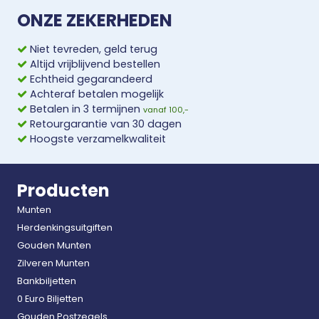
ONZE ZEKERHEDEN
Niet tevreden, geld terug
Altijd vrijblijvend bestellen
Echtheid gegarandeerd
Achteraf betalen mogelijk
Betalen in 3 termijnen
vanaf 100,-
Retourgarantie van 30 dagen
Hoogste verzamelkwaliteit
Producten
Munten
Herdenkingsuitgiften
Gouden Munten
Zilveren Munten
Bankbiljetten
0 Euro Biljetten
Gouden Postzegels