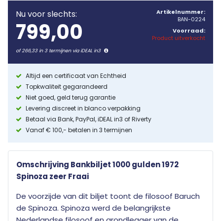
Artikelnummer:
Nu voor slechts:
BAN-0224
799,00
Voorraad:
Product uitverkocht
of 266,33 in 3 termijnen via iDEAL in3
Altijd een certificaat van Echtheid
Topkwaliteit gegarandeerd
Niet goed, geld terug garantie
Levering discreet in blanco verpakking
Betaal via Bank, PayPal, iDEAL in3 of Riverty
Vanaf € 100,- betalen in 3 termijnen
Omschrijving Bankbiljet 1000 gulden 1972
Spinoza zeer Fraai
De voorzijde van dit biljet toont de filosoof Baruch
de Spinoza. Spinoza werd de belangrijkste
Nederlandse filosoof en grondlegger van de