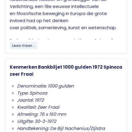
Verlichting, een 18e eeuwse intellectuele
en filosofische beweging in Europa die grote
invloed had op het denken
over politiek, samenleving, kunst en wetenschap.
De keerzijde toont een associatie van Spinoza's
Lees meer...
wiskundige benadering van het oneindige,
bestaande uit driehoeken en viekanten
opgebouwde lijnenpatroon met een verdwijnpunt
Kenmerken Bankbiljet 1000 gulden 1972 Spinoza
linksboven.
zeer Fraai
Al onze bankbiljetten worden geleverd in
Denominatie: 1000 gulden
transparante beschermverpakking.
Type: Spinoza
Jaartal: 1972
Kwaliteit: Zeer Fraai
Afmeting: 76 x 160 mm
Uitgifte: 30-3-1972
Handtekening: De Bijl Nachenius/Zijlstra