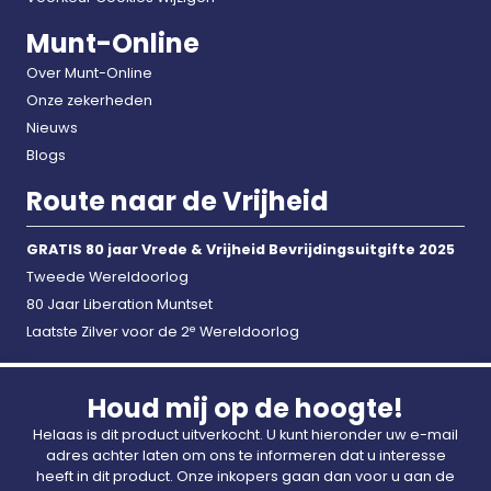
(Koning Lodewijk IVX). Zij is wereldwijd geliefd en
Munt-Online
wordt alom gerespecteerd.
Over Munt-Online
Onze zekerheden
Nieuws
Blogs
Route naar de Vrijheid
GRATIS 80 jaar Vrede & Vrijheid Bevrijdingsuitgifte 2025
Tweede Wereldoorlog
80 Jaar Liberation Muntset
e
Laatste Zilver voor de 2
Wereldoorlog
Houd mij op de hoogte!
Helaas is dit product uitverkocht. U kunt hieronder uw e-mail
adres achter laten om ons te informeren dat u interesse
heeft in dit product. Onze inkopers gaan dan voor u aan de