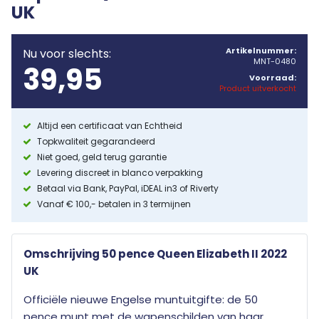
UK
Artikelnummer:
Nu voor slechts:
MNT-0480
39,95
Voorraad:
Product uitverkocht
Altijd een certificaat van Echtheid
Topkwaliteit gegarandeerd
Niet goed, geld terug garantie
Levering discreet in blanco verpakking
Betaal via Bank, PayPal, iDEAL in3 of Riverty
Vanaf € 100,- betalen in 3 termijnen
Omschrijving 50 pence Queen Elizabeth II 2022
UK
Officiële nieuwe Engelse muntuitgifte: de 50
pence munt met de wapenschilden van haar