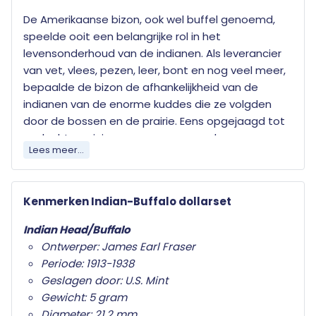
De Amerikaanse bizon, ook wel buffel genoemd,
speelde ooit een belangrijke rol in het
levensonderhoud van de indianen. Als leverancier
van vet, vlees, pezen, leer, bont en nog veel meer,
bepaalde de bizon de afhankelijkheid van de
indianen van de enorme kuddes die ze volgden
door de bossen en de prairie. Eens opgejaagd tot
er slechts weinigen over waren, worden
Lees meer...
tegenwoordig zowel de bizon, als de inheemse
bevolking van Amerika, de indianen, door ons diep
vereerd.
Kenmerken Indian-Buffalo dollarset
Volgens veel Amerikanen is de 1913-1938 Buffalo
Indian Head/Buffalo
Nickel de allermooiste Amerikaanse munt die ooit
Ontwerper: James Earl Fraser
is geslagen. James Earl Fraser ontwierp zowel de
Periode: 1913-1938
voorzijde als de achterzijde. Zijn ontwerpen maken
Geslagen door: U.S. Mint
deel uit van de Renaissance of American Coinage
Gewicht: 5 gram
die plaatshad onder president Theodore
Diameter: 21,2 mm