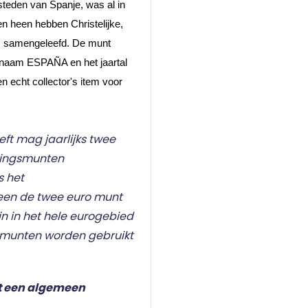
steden van Spanje, was al in 
 heen hebben Christelijke, 
samengeleefd. De munt 
naam ESPAÑA en het jaartal 
 echt collector's item voor 
eft mag jaarlijks twee
kingsmunten
s het
leen de twee euro munt
n in het hele eurogebied
omunten worden gebruikt
t een algemeen