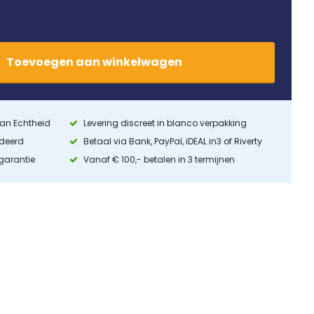
Toevoegen
aan
winkelwagen
 van Echtheid
Levering discreet in blanco verpakking
ndeerd
Betaal via Bank, PayPal, iDEAL in3 of Riverty
 garantie
Vanaf € 100,- betalen in 3 termijnen