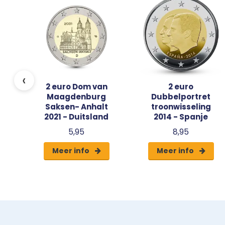
mbra
‹
2 euro Dom van
2 euro
Maagdenburg
Dubbelportret
Saksen- Anhalt
troonwisseling
2021 - Duitsland
2014 - Spanje
5,95
8,95
Meer info
Meer info