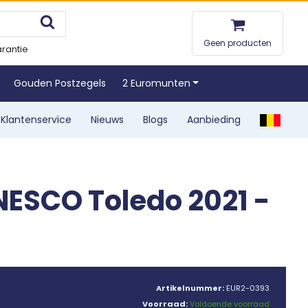
Geen producten
rantie
Gouden Postzegels
2 Euromunten
Klantenservice
Nieuws
Blogs
Aanbieding
NESCO Toledo 2021 -
Artikelnummer:
EUR2-0393
Voorraad:
Voldoende voorraad