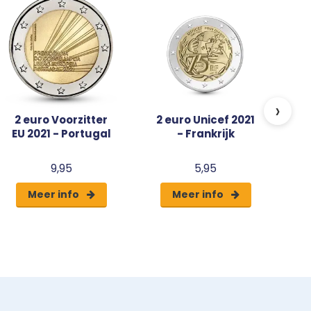
G
›
2 euro Voorzitter
2 euro Unicef 2021
EU 2021 - Portugal
- Frankrijk
9,95
5,95
Meer info
Meer info