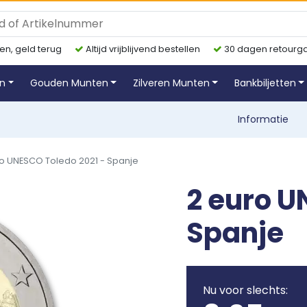
en, geld terug
Altijd vrijblijvend bestellen
30 dagen retourga
en
Gouden Munten
Zilveren Munten
Bankbiljetten
Informatie
o UNESCO Toledo 2021 - Spanje
2 euro U
Spanje
Nu voor slechts: