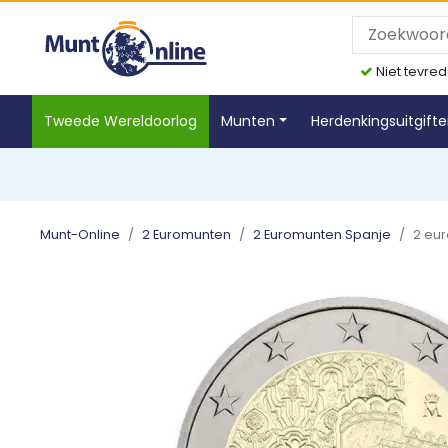
Niet tevred
Tweede Wereldoorlog
Munten
Herdenkingsuitgift
Munt-Online
2 Euromunten
2 Euromunten Spanje
2 eur