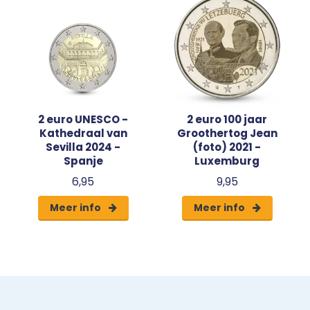
2 euro UNESCO -
2 euro 100 jaar
Kathedraal van
Groothertog Jean
Sevilla 2024 -
(foto) 2021 -
Spanje
Luxemburg
6,95
9,95
Meer info
Meer info