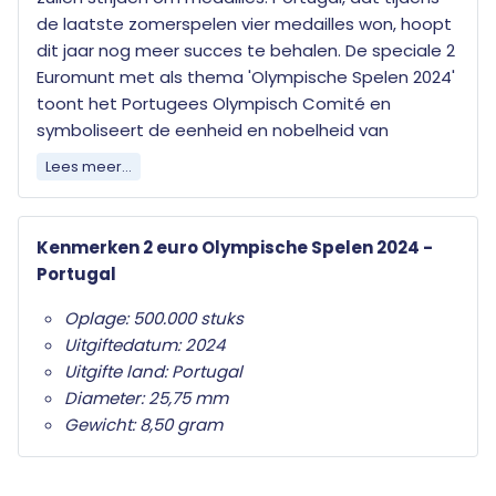
de laatste zomerspelen vier medailles won, hoopt
dit jaar nog meer succes te behalen. De speciale 2
Euromunt met als thema 'Olympische Spelen 2024'
toont het Portugees Olympisch Comité en
symboliseert de eenheid en nobelheid van
Portugal. Een prachtig eerbetoon aan de sportieve
Lees meer...
prestaties van dit trotse land.
Elk land dat de euro als officiële munteenheid
Kenmerken 2 euro Olympische Spelen 2024 -
heeft mag jaarlijks twee herdenkingsmunten
Portugal
uitgeven. Wat deze herdenkingsmunten
Oplage: 500.000 stuks
onderscheid van de gewone twee euro munten is
Uitgiftedatum: 2024
het herdenkingsonderwerp op de nationale zijde.
Uitgifte land: Portugal
Alleen de twee euro munt mag als
Diameter: 25,75 mm
herdenkingsmunt gebruikt worden. Ze zijn in het
Gewicht: 8,50 gram
hele eurogebied wettig betaalmiddel; ze kunnen
als gewone euromunten worden gebruikt en