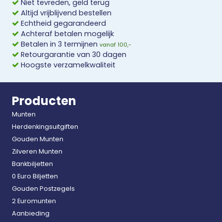
Niet tevreden, geld terug
Altijd vrijblijvend bestellen
Echtheid gegarandeerd
Achteraf betalen mogelijk
Betalen in 3 termijnen
vanaf 100,-
Retourgarantie van 30 dagen
Hoogste verzamelkwaliteit
Producten
Munten
Herdenkingsuitgiften
Gouden Munten
Zilveren Munten
Bankbiljetten
0 Euro Biljetten
Gouden Postzegels
2 Euromunten
Aanbieding