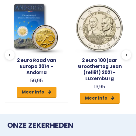
‹
›
2 euro Raad van
2 euro 100 jaar
Europa 2014 -
Groothertog Jean
Andorra
(reliëf) 2021 -
Luxemburg
56,95
13,95
Meer info
Meer info
ONZE ZEKERHEDEN