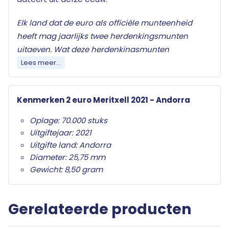
Elk land dat de euro als officiële munteenheid
heeft mag jaarlijks twee herdenkingsmunten
uitgeven. Wat deze herdenkingsmunten
onderscheid van de gewone twee euro munten is
Lees meer...
het herdenkingsonderwerp op de nationale zijde.
Alleen de twee euro munt mag als
Kenmerken 2 euro Meritxell 2021 - Andorra
herdenkingsmunt gebruikt worden. Ze zijn in het
hele eurogebied wettig betaalmiddel; ze kunnen
Oplage: 70.000 stuks
als gewone euromunten worden gebruikt en
Uitgiftejaar: 2021
moeten worden geaccepteerd.
Uitgifte land: Andorra
Diameter: 25,75 mm
Uw 2 euro munt wordt geleverd met een algemeen
Gewicht: 8,50 gram
certificaat van echtheid.
Gerelateerde producten