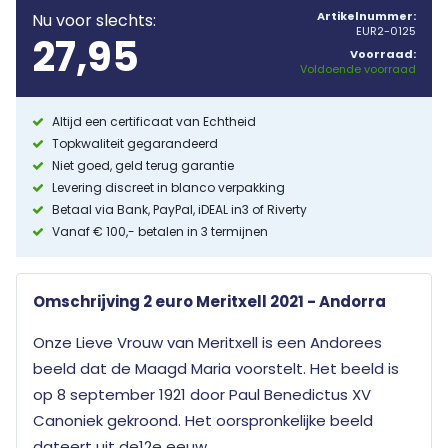
Artikelnummer:
Nu voor slechts:
EUR2-0125
27,95
Voorraad:
Voldoende voorraad
Altijd een certificaat van Echtheid
Topkwaliteit gegarandeerd
Niet goed, geld terug garantie
Levering discreet in blanco verpakking
Betaal via Bank, PayPal, iDEAL in3 of Riverty
Vanaf € 100,- betalen in 3 termijnen
Omschrijving 2 euro Meritxell 2021 - Andorra
Onze Lieve Vrouw van Meritxell is een Andorees
beeld dat de Maagd Maria voorstelt. Het beeld is
op 8 september 1921 door Paul Benedictus XV
Canoniek gekroond. Het oorspronkelijke beeld
dateert uit de12e eeuw.