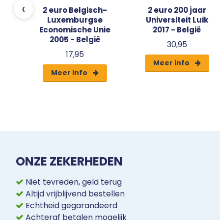
‹
2 euro Belgisch-
2 euro 200 jaar
Luxemburgse
Universiteit Luik
Economische Unie
2017 - België
2005 - België
30,95
17,95
Meer info
Meer info
ONZE ZEKERHEDEN
Niet tevreden, geld terug
Altijd vrijblijvend bestellen
Echtheid gegarandeerd
Achteraf betalen mogelijk