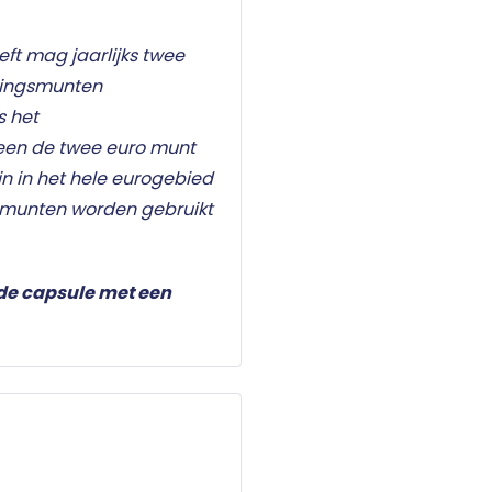
eft mag jaarlijks twee
kingsmunten
s het
leen de twee euro munt
n in het hele eurogebied
omunten worden gebruikt
de capsule met een