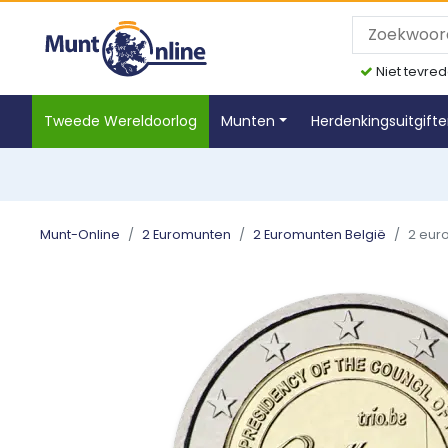
Niet tevred
Tweede Wereldoorlog
Munten
Herdenkingsuitgift
Munt-Online
2 Euromunten
2 Euromunten België
2 euro