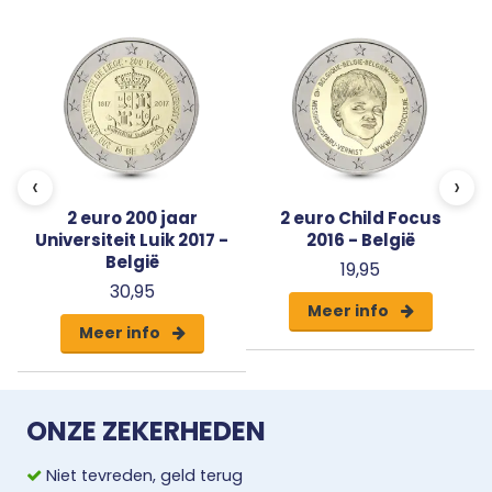
‹
›
2 euro 200 jaar
2 euro Child Focus
Universiteit Luik 2017 -
2016 - België
België
19,95
30,95
Meer info
Meer info
ONZE ZEKERHEDEN
Niet tevreden, geld terug