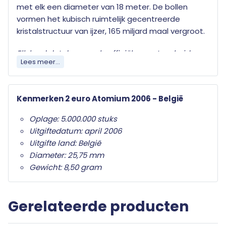
met elk een diameter van 18 meter. De bollen
vormen het kubisch ruimtelijk gecentreerde
kristalstructuur van ijzer, 165 miljard maal vergroot.
Elk land dat de euro als officiële munteenheid
Lees meer...
heeft mag jaarlijks twee herdenkingsmunten
uitgeven. Wat deze herdenkingsmunten
onderscheid van de gewone twee euro munten is
Kenmerken 2 euro Atomium 2006 - België
het herdenkingsonderwerp op de nationale zijde.
Alleen de twee euro munt mag als
Oplage: 5.000.000 stuks
herdenkingsmunt gebruikt worden. Ze zijn in het
Uitgiftedatum: april 2006
hele eurogebied wettig betaalmiddel; ze kunnen
Uitgifte land: België
als gewone euromunten worden gebruikt en
Diameter: 25,75 mm
moeten worden geaccepteerd.
Gewicht: 8,50 gram
Uw 2 euro munt wordt geleverd in beschermende
capsule met een algemeen certificaat van
Gerelateerde producten
echtheid.