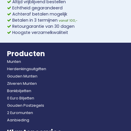
Altijd vrijblijvend bestellen
Echtheid gegarandeerd
Achteraf betalen mogelijk
Betalen in 3 termijnen
vanaf 100,-
Retourgarantie van 30 dagen
Hoogste verzamelkwaliteit
Producten
Munten
Herdenkingsuitgiften
Gouden Munten
Zilveren Munten
Bankbiljetten
0 Euro Biljetten
Gouden Postzegels
2 Euromunten
Aanbieding