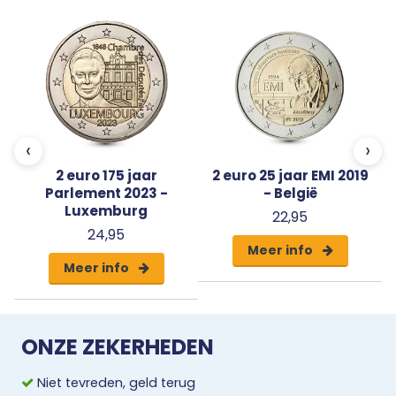
8
‹
›
2 euro 175 jaar
2 euro 25 jaar EMI 2019
Parlement 2023 -
- België
Luxemburg
22,95
24,95
Meer info
Meer info
ONZE ZEKERHEDEN
Niet tevreden, geld terug