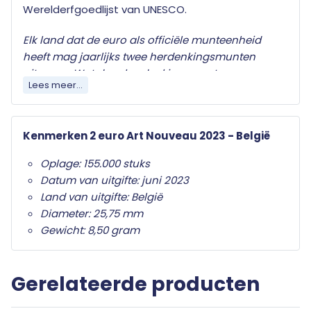
Werelderfgoedlijst van UNESCO.
Elk land dat de euro als officiële munteenheid
heeft mag jaarlijks twee herdenkingsmunten
uitgeven. Wat deze herdenkingsmunten
Lees meer...
onderscheid van de gewone twee euro munten is
het herdenkingsonderwerp op de nationale zijde.
Alleen de twee euro munt mag als
Kenmerken 2 euro Art Nouveau 2023 - België
herdenkingsmunt gebruikt worden. Ze zijn in het
hele eurogebied wettig betaalmiddel; ze kunnen
Oplage: 155.000 stuks
als gewone euromunten worden gebruikt en
Datum van uitgifte: juni 2023
moeten worden geaccepteerd.
Land van uitgifte: België
Diameter: 25,75 mm
Uw 2 euro munt wordt geleverd in beschermende
Gewicht: 8,50 gram
capsule met een algemeen certificaat van
echtheid.
Gerelateerde producten