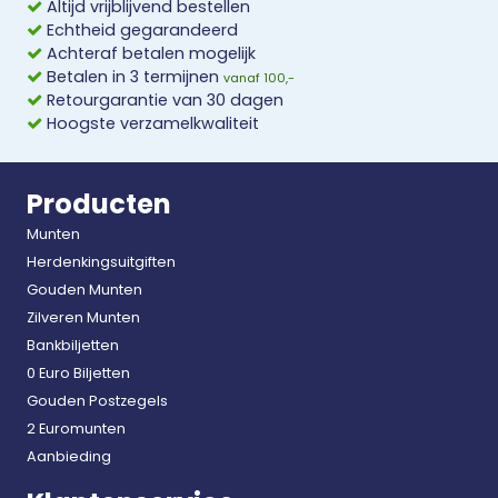
Altijd vrijblijvend bestellen
Echtheid gegarandeerd
Achteraf betalen mogelijk
Betalen in 3 termijnen
vanaf 100,-
Retourgarantie van 30 dagen
Hoogste verzamelkwaliteit
Producten
Munten
Herdenkingsuitgiften
Gouden Munten
Zilveren Munten
Bankbiljetten
0 Euro Biljetten
Gouden Postzegels
2 Euromunten
Aanbieding