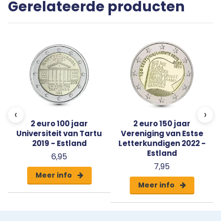
Gerelateerde producten
capsule met een algemeen certificaat van echtheid.
‹
›
2 euro 100 jaar
2 euro 150 jaar
Universiteit van Tartu
Vereniging van Estse
2019 - Estland
Letterkundigen 2022 -
Estland
6,95
7,95
Meer info
Meer info