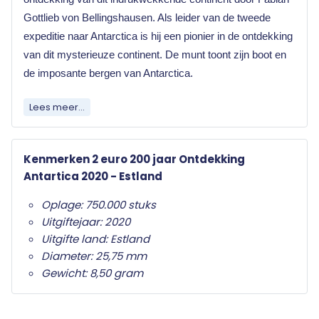
Gottlieb von Bellingshausen.
Als leider van de tweede
expeditie naar Antarctica is hij een pionier in de ontdekking
van dit mysterieuze continent. De munt toont zijn boot en
de imposante bergen van Antarctica.
Elk land dat de euro als officiële munteenheid
Lees meer...
heeft mag jaarlijks twee herdenkingsmunten
uitgeven. Wat deze herdenkingsmunten
Kenmerken 2 euro 200 jaar Ontdekking
onderscheid van de gewone twee euro munten is
Antartica 2020 - Estland
het herdenkingsonderwerp op de nationale zijde.
Alleen de twee euro munt mag als
Oplage: 750.000 stuks
herdenkingsmunt gebruikt worden. Ze zijn in het
Uitgiftejaar: 2020
hele eurogebied wettig betaalmiddel; ze kunnen
Uitgifte land: Estland
als gewone euromunten worden gebruikt en
Diameter: 25,75 mm
moeten worden geaccepteerd.
Gewicht: 8,50 gram
Uw 2 euro munt wordt geleverd in beschermende