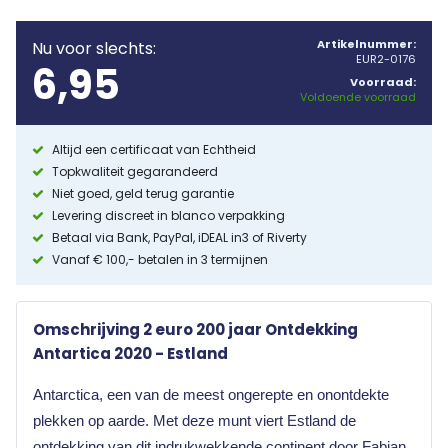
Artikelnummer:
Nu voor slechts:
EUR2-0176
6,95
Voorraad:
Voldoende voorraad
Altijd een certificaat van Echtheid
Topkwaliteit gegarandeerd
Niet goed, geld terug garantie
Levering discreet in blanco verpakking
Betaal via Bank, PayPal, iDEAL in3 of Riverty
Vanaf € 100,- betalen in 3 termijnen
Omschrijving 2 euro 200 jaar Ontdekking
Antartica 2020 - Estland
Antarctica, een van de meest ongerepte en onontdekte
plekken op aarde. Met deze munt viert Estland de
ontdekking van dit indrukwekkende continent door Fabian