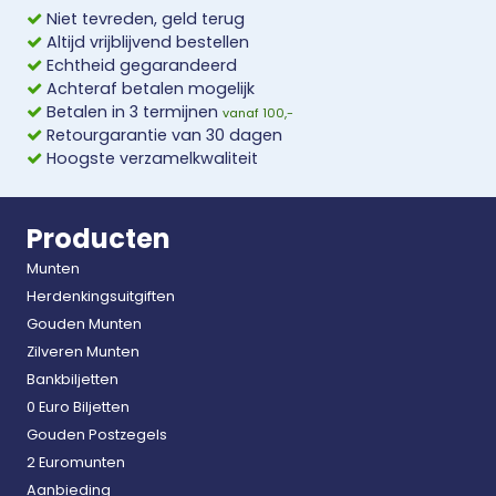
Niet tevreden, geld terug
Altijd vrijblijvend bestellen
Echtheid gegarandeerd
Achteraf betalen mogelijk
Betalen in 3 termijnen
vanaf 100,-
Retourgarantie van 30 dagen
Hoogste verzamelkwaliteit
Producten
Munten
Herdenkingsuitgiften
Gouden Munten
Zilveren Munten
Bankbiljetten
0 Euro Biljetten
Gouden Postzegels
2 Euromunten
Aanbieding