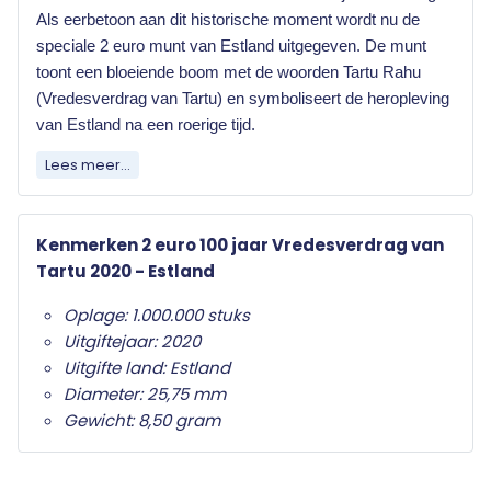
Als eerbetoon aan dit historische moment wordt nu de
speciale 2 euro munt van Estland uitgegeven. De munt
toont een bloeiende boom met de woorden Tartu Rahu
(Vredesverdrag van Tartu) en symboliseert de heropleving
van Estland na een roerige tijd.
Lees meer...
Elk land dat de euro als officiële munteenheid
heeft mag jaarlijks twee herdenkingsmunten
uitgeven. Wat deze herdenkingsmunten
Kenmerken 2 euro 100 jaar Vredesverdrag van
onderscheid van de gewone twee euro munten is
Tartu 2020 - Estland
het herdenkingsonderwerp op de nationale zijde.
Oplage: 1.000.000 stuks
Alleen de twee euro munt mag als
Uitgiftejaar: 2020
herdenkingsmunt gebruikt worden. Ze zijn in het
Uitgifte land: Estland
hele eurogebied wettig betaalmiddel; ze kunnen
Diameter: 25,75 mm
als gewone euromunten worden gebruikt en
Gewicht: 8,50 gram
moeten worden geaccepteerd.
Uw 2 euro munt wordt geleverd in beschermende