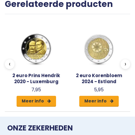
Gerelateerde producten
capsule met een algemeen certificaat van
echtheid.
d
‹
›
2 euro Prins Hendrik
2 euro Korenbloem
2020 - Luxemburg
2024 - Estland
7,95
5,95
Meer info
Meer info
ONZE ZEKERHEDEN