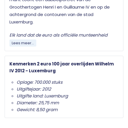
Groothertogen Henri I en Guillaume IV en op de
achtergrond de contouren van de stad
Luxemburg.
Elk land dat de euro als officiële munteenheid
heeft mag jaarlijks twee herdenkingsmunten
Lees meer...
uitgeven. Wat deze herdenkingsmunten
onderscheid van de gewone twee euro munten is
Kenmerken 2 euro 100 jaar overlijden Wilhelm
het herdenkingsonderwerp op de nationale zijde.
IV 2012 - Luxemburg
Alleen de twee euro munt mag als
herdenkingsmunt gebruikt worden. Ze zijn in het
Oplage: 700.000 stuks
hele eurogebied wettig betaalmiddel; ze kunnen
Uitgiftejaar: 2012
als gewone euromunten worden gebruikt en
Uitgifte land: Luxemburg
moeten worden geaccepteerd.
Diameter: 25,75 mm
Gewicht: 8,50 gram
Uw 2 euro m
unt wordt beschermt geleverd in
beschermende capsule met een algemeen