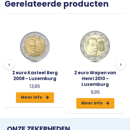
Gerelateerde producten
certificaat van echtheid.
‹
›
2 euro Kasteel Berg
2 euro Wapen van
2008 - Luxemburg
Henri 2010 -
Luxemburg
13,95
9,95
Meer info
Meer info
ONZE ZEKERHEDEN