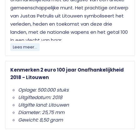
gemeenschappelijke munt. Het prachtige ontwerp
van Justas Petrulis uit Litouwen symboliseert het
verleden, heden en toekomst van deze drie
landen, met de nationale wapens en het getal 100
in een vlecht van haar.
Lees meer...
Elk land dat de euro als officiële munteenheid
heeft mag jaarlijks twee herdenkingsmunten
Kenmerken 2 euro 100 jaar Onafhankelijkheid
uitgeven. Wat deze herdenkingsmunten
2018 - Litouwen
onderscheid van de gewone twee euro munten is
het herdenkingsonderwerp op de nationale zijde.
Oplage: 500.000 stuks
Alleen de twee euro munt mag als
Uitgiftedatum: 2018
herdenkingsmunt gebruikt worden. Ze zijn in het
Uitgifte land: Litouwen
hele eurogebied wettig betaalmiddel; ze kunnen
Diameter: 25,75 mm
als gewone euromunten worden gebruikt en
Gewicht: 8,50 gram
moeten worden geaccepteerd.