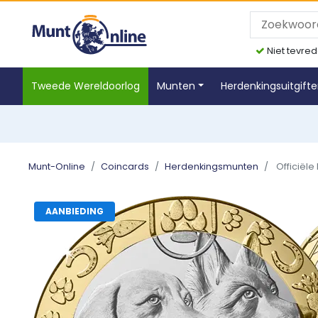
Niet tevred
Tweede Wereldoorlog
Munten
Herdenkingsuitgift
Munt-Online
Coincards
Herdenkingsmunten
Officiële
AANBIEDING