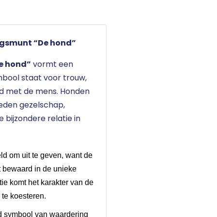
ingsmunt “De hond”
De hond”
vormt een
bool staat voor trouw,
id met de mens. Honden
bieden gezelschap,
bijzondere relatie in
ld om uit te geven, want de
t bewaard in de unieke
tie komt het karakter van de
 te koesteren.
nd symbool van waardering