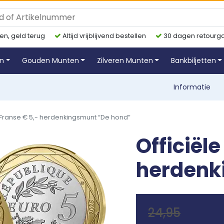
en, geld terug
Altijd vrijblijvend bestellen
30 dagen retourga
en
Gouden Munten
Zilveren Munten
Bankbiljetten
Informatie
 Franse € 5,- herdenkingsmunt “De hond”
Officiële
herdenk
24,95