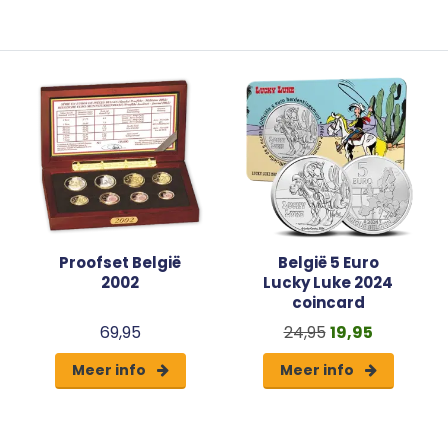
Proofset België
België 5 Euro
2002
Lucky Luke 2024
coincard
69,95
24,95
19,95
Meer info
Meer info