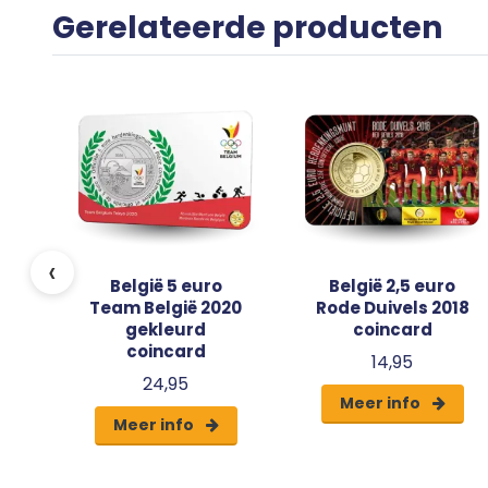
Gerelateerde producten
 10
‹
België 5 euro
België 2,5 euro
Team België 2020
Rode Duivels 2018
gekleurd
coincard
coincard
14,95
24,95
Meer info
Meer info