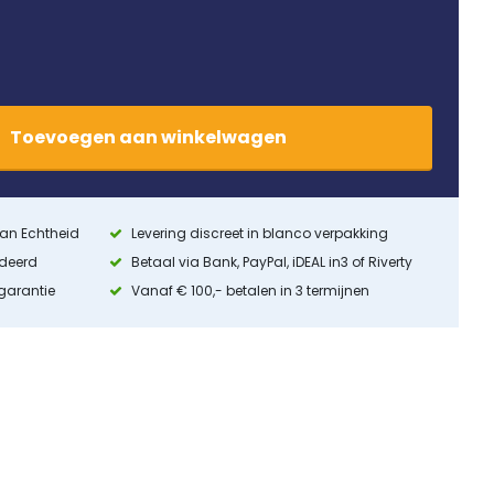
Toevoegen
aan
winkelwagen
 van Echtheid
Levering discreet in blanco verpakking
ndeerd
Betaal via Bank, PayPal, iDEAL in3 of Riverty
 garantie
Vanaf € 100,- betalen in 3 termijnen