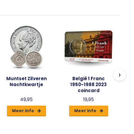
c
›
Muntset Zilveren
België 1 Franc
Nachtkwartje
1950-1988 2023
coincard
49,95
19,95
Meer info
Meer info