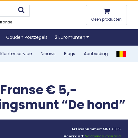
Geen producten
rantie
Gouden Postzegels
2 Euromunten
Klantenservice
Nieuws
Blogs
Aanbieding
 Franse € 5,-
ingsmunt “De hond”
Artikelnummer:
MNT-0875
Voorraad:
Voldoende voorraad