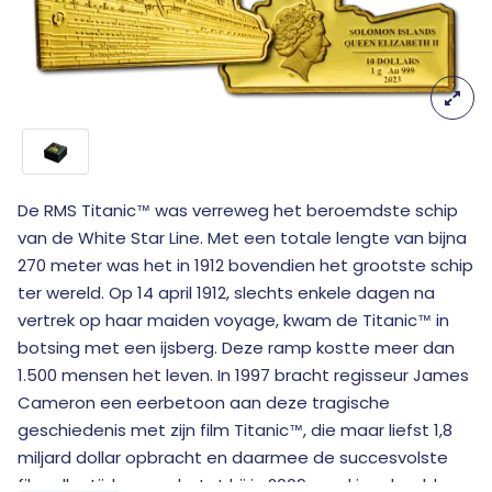
De RMS Titanic
was verreweg het beroemdste schip
™
van de White Star Line. Met een totale lengte van bijna
270 meter was het in 1912 bovendien het grootste schip
ter wereld. Op 14 april 1912, slechts enkele dagen na
vertrek op haar maiden voyage, kwam de Titanic
in
™
botsing met een ijsberg. Deze ramp kostte meer dan
1.500 mensen het leven. In 1997 bracht regisseur James
Cameron een eerbetoon aan deze tragische
geschiedenis met zijn film Titanic
, die maar liefst 1,8
™
miljard dollar opbracht en daarmee de succesvolste
film aller tijden werd - tot hij in 2009 werd ingehaald