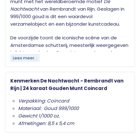
munt met het wereldberoemde motief
De
Nachtwacht
van Rembrandt van Rijn. Geslagen in
999/1000 goud is dit een waardevol
verzamelobject en een bijzonder kunstcadeau.
De voorzijde toont de iconische scène van de
Amsterdamse schutterij, meesterlijk weergegeven
in licht en schaduw. De geïntegreerde gouden
Lees meer...
munt bevat een abstract detail van het schilderij.
Op de achterzijde vind je de numismatische
gegevens, waaronder zuiverheid en afmetingen.
Kenmerken De Nachtwacht - Rembrandt van
Rijn | 24 karaat Gouden Munt Coincard
Rembrandts
De Nachtwacht
is een van de
beroemdste meesterwerken uit de Gouden Eeuw
Verpakking: Coincard
en een symbool van de Nederlandse schilderkunst.
Materiaal: Goud 999/1000
Deze exclusieve coincard brengt het historische
Gewicht 1/1000 oz.
motief in een compacte en elegante vorm tot
Afmetingen: 8,5 x 5,4 cm
leven.