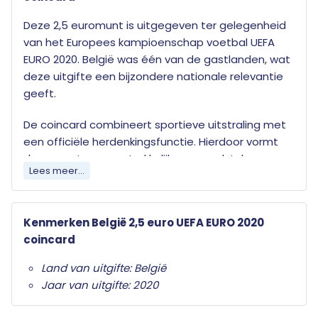
Deze 2,5 euromunt is uitgegeven ter gelegenheid
van het Europees kampioenschap voetbal UEFA
EURO 2020. België was één van de gastlanden, wat
deze uitgifte een bijzondere nationale relevantie
geeft.
De coincard combineert sportieve uitstraling met
een officiële herdenkingsfunctie. Hierdoor vormt
deze munt een aantrekkelijk verzamelstuk voor
Lees meer...
zowel voetbalfans als liefhebbers van
sportgerelateerde euromunten.
Kenmerken België 2,5 euro UEFA EURO 2020
Deze officiële munt wordt geleverd in een
coincard
fraaie coincard.
Land van uitgifte: België
Jaar van uitgifte: 2020