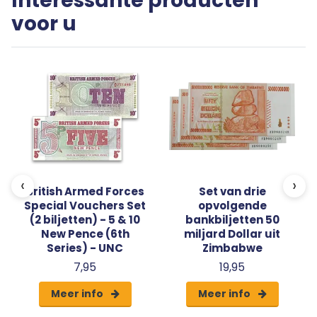
Interessante producten
voor u
‹
›
British Armed Forces
Set van drie
Special Vouchers Set
opvolgende
(2 biljetten) - 5 & 10
bankbiljetten 50
New Pence (6th
miljard Dollar uit
Series) - UNC
Zimbabwe
7,95
19,95
Meer info
Meer info