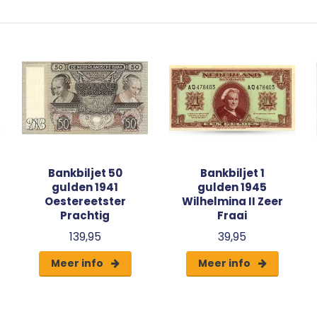
Bankbiljet 50
Bankbiljet 1
gulden 1941
gulden 1945
Oestereetster
Wilhelmina II Zeer
Prachtig
Fraai
139,95
39,95
Meer info
Meer info