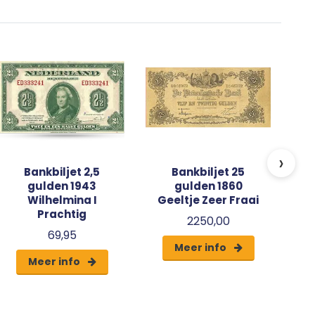
G
›
Bankbiljet 2,5
Bankbiljet 25
gulden 1943
gulden 1860
Wilhelmina I
Geeltje Zeer Fraai
Prachtig
2250,00
69,95
Meer info
Meer info