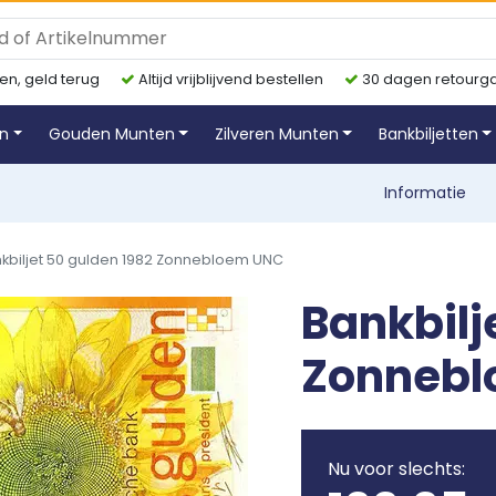
en, geld terug
Altijd vrijblijvend bestellen
30 dagen retourga
en
Gouden Munten
Zilveren Munten
Bankbiljetten
Informatie
kbiljet 50 gulden 1982 Zonnebloem UNC
Bankbilj
Zonnebl
Nu voor slechts: