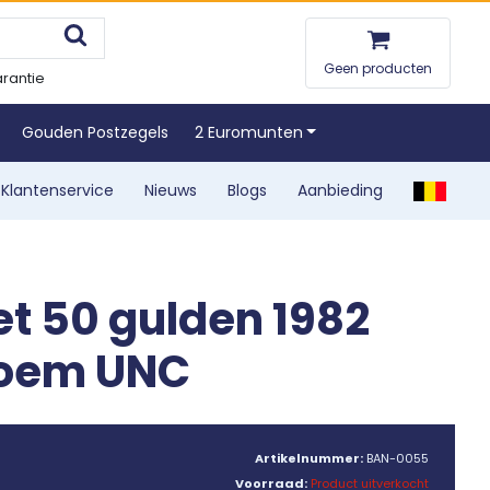
Geen producten
rantie
Gouden Postzegels
2 Euromunten
Klantenservice
Nieuws
Blogs
Aanbieding
et 50 gulden 1982
oem UNC
Artikelnummer:
BAN-0055
Voorraad:
Product uitverkocht