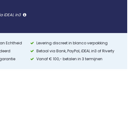
ia iDEAL in3
 van Echtheid
Levering discreet in blanco verpakking
ndeerd
Betaal via Bank, PayPal, iDEAL in3 of Riverty
 garantie
Vanaf € 100,- betalen in 3 termijnen