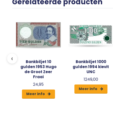
Gerelateerde producten
‹
Bankbiljet 10
Bankbiljet 1000
gulden 1953 Hugo
gulden 1994 kievit
de Groot Zeer
UNC
Fraai
1249,00
24,95
Meer info
Meer info