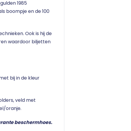
 gulden 1985
als boompje en de 100
echnieken. Ook is hij de
ren waardoor biljetten
et bij in de kleur
olders, veld met
l/oranje.
parante beschermhoes.