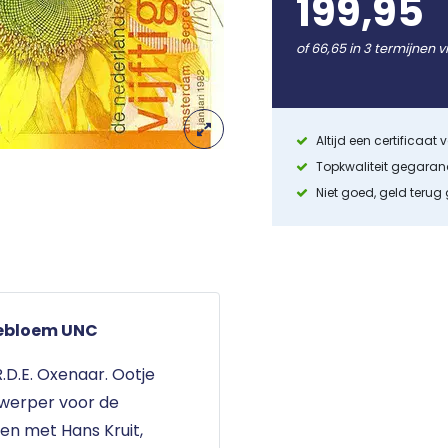
199,95
of 66,65 in 3 termijnen v
Altijd een certificaat
Topkwaliteit gegara
Niet goed, geld terug
nebloem UNC
.D.E. Oxenaar. Ootje
twerper voor de
en met Hans Kruit,