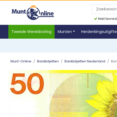
Niet tevred
Tweede Wereldoorlog
Munten
Herdenkingsuitgift
Munt-Online
Bankbiljetten
Bankbiljetten Nederland
Ban