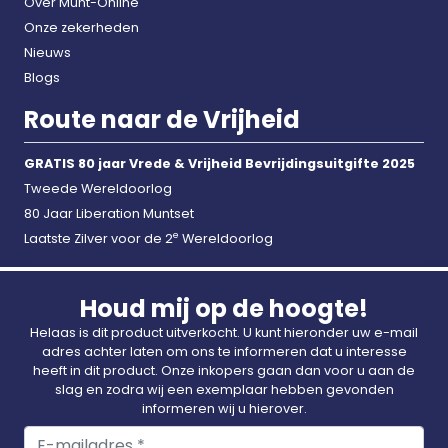
Over Munt-Online
Onze zekerheden
Nieuws
Blogs
Route naar de Vrijheid
GRATIS 80 jaar Vrede & Vrijheid Bevrijdingsuitgifte 2025
Tweede Wereldoorlog
80 Jaar Liberation Muntset
e
Laatste Zilver voor de 2
Wereldoorlog
Houd mij op de hoogte!
Helaas is dit product uitverkocht. U kunt hieronder uw e-mail
adres achter laten om ons te informeren dat u interesse
heeft in dit product. Onze inkopers gaan dan voor u aan de
slag en zodra wij een exemplaar hebben gevonden
informeren wij u hierover.