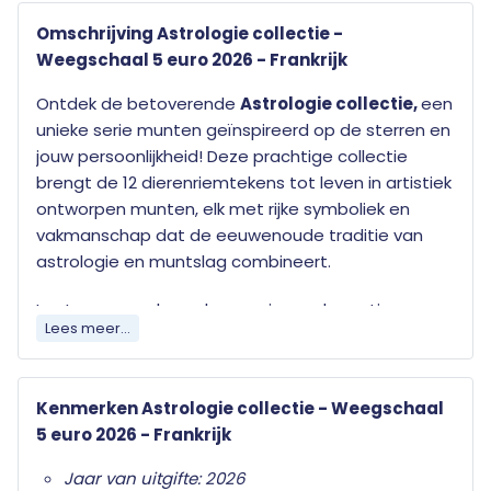
Omschrijving Astrologie collectie -
Weegschaal 5 euro 2026 - Frankrijk
Ontdek de betoverende
Astrologie collectie,
een
unieke serie munten geïnspireerd op de sterren en
jouw persoonlijkheid! Deze prachtige collectie
brengt de 12 dierenriemtekens tot leven in artistiek
ontworpen munten, elk met rijke symboliek en
vakmanschap dat de eeuwenoude traditie van
astrologie en muntslag combineert.
Laat uw gevoel voor harmonie en elegantie
Lees meer...
schitteren met de astrologische munt
Weegschaal
uit de exclusieve Astrologie collectie.
Dit sterrenbeeld staat symbool voor balans,
Kenmerken Astrologie collectie - Weegschaal
rechtvaardigheid en verfijning – eigenschappen
5 euro 2026 - Frankrijk
die prachtig tot uiting komen in het evenwichtige
ontwerp en het hoogwaardige vakmanschap van
Jaar van uitgifte: 2026