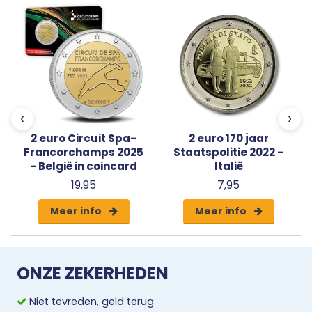
-
‹
›
2 euro Circuit Spa-
2 euro 170 jaar
Francorchamps 2025
Staatspolitie 2022 -
- België in coincard
Italië
19,95
7,95
Meer info
Meer info
ONZE ZEKERHEDEN
Niet tevreden, geld terug