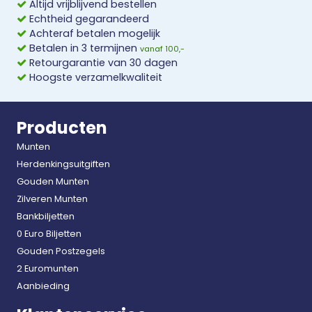
Altijd vrijblijvend bestellen
Echtheid gegarandeerd
Achteraf betalen mogelijk
Betalen in 3 termijnen
vanaf 100,-
Retourgarantie van 30 dagen
Hoogste verzamelkwaliteit
Producten
Munten
Herdenkingsuitgiften
Gouden Munten
Zilveren Munten
Bankbiljetten
0 Euro Biljetten
Gouden Postzegels
2 Euromunten
Aanbieding