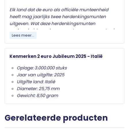
Elk land dat de euro als officiële munteenheid
heeft mag jaarlijks twee herdenkingsmunten
uitgeven. Wat deze herdenkingsmunten
onderscheid van de gewone twee euro munten is
Lees meer...
het herdenkingsonderwerp op de nationale zijde.
Alleen de twee euro munt mag als
herdenkingsmunt gebruikt worden. Ze zijn in het
Kenmerken 2 euro Jubileum 2025 - Italië
hele eurogebied wettig betaalmiddel; ze kunnen
als gewone euromunten worden gebruikt en
Oplage: 3.000.000 stuks
moeten worden geaccepteerd.
Jaar van uitgifte: 2025
Uitgifte land: Italië
Uw 2 euro munt wordt geleverd in beschermende
Diameter: 25,75 mm
capsule met een algemeen certificaat van
Gewicht: 8,50 gram
echtheid.
Gerelateerde producten