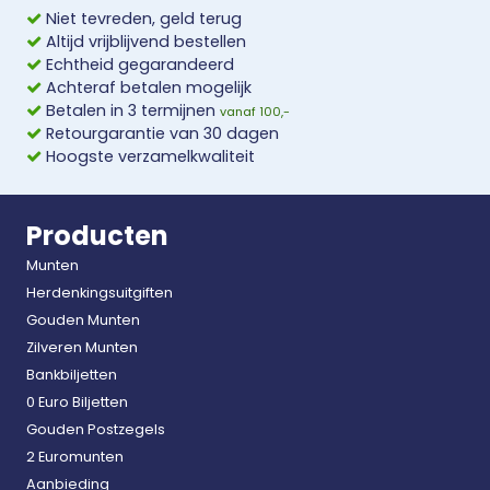
Niet tevreden, geld terug
Altijd vrijblijvend bestellen
Echtheid gegarandeerd
Achteraf betalen mogelijk
Betalen in 3 termijnen
vanaf 100,-
Retourgarantie van 30 dagen
Hoogste verzamelkwaliteit
Producten
Munten
Herdenkingsuitgiften
Gouden Munten
Zilveren Munten
Bankbiljetten
0 Euro Biljetten
Gouden Postzegels
2 Euromunten
Aanbieding