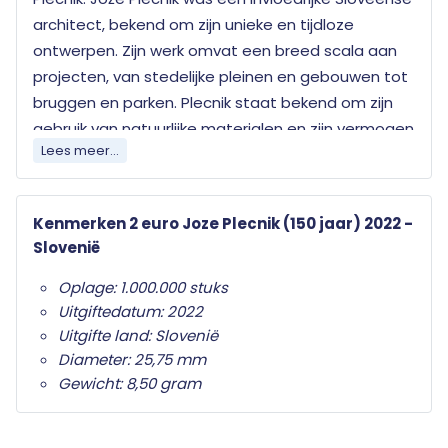
architect, bekend om zijn unieke en tijdloze
ontwerpen. Zijn werk omvat een breed scala aan
projecten, van stedelijke pleinen en gebouwen tot
bruggen en parken. Plecnik staat bekend om zijn
gebruik van natuurlijke materialen en zijn vermogen
Lees meer...
om moderne en traditionele elementen te
combineren. Zijn nalatenschap omvat iconische
structuren zoals de Triple Bridge in Ljubljana en het
Kenmerken 2 euro Joze Plecnik (150 jaar) 2022 -
Plecnikhuis, dat nu een museum is dat zijn leven en
Slovenië
werk viert. Zijn bijdragen hebben een blijvende
invloed gehad op de Sloveense architectuur en
Oplage: 1.000.000 stuks
worden wereldwijd bewonderd.
Uitgiftedatum: 2022
Uitgifte land: Slovenië
Elk land dat de euro als officiële munteenheid
Diameter: 25,75 mm
heeft mag jaarlijks twee herdenkingsmunten
Gewicht: 8,50 gram
uitgeven. Wat deze herdenkingsmunten
onderscheid van de gewone twee euro munten is