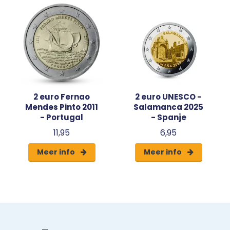
2 euro Fernao
2 euro UNESCO -
Mendes Pinto 2011
Salamanca 2025
- Portugal
- Spanje
11,95
6,95
Meer info
Meer info