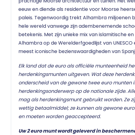
prachtige Moorse architectuur en tuinen. Het we
eeuw en diende als residentie voor Moorse heerser
paleis. Tegenwoordig trekt Alhambra miljoenen 
hele wereld vanwege zijn adembenemende schoo
betekenis. Met zijn unieke mix van islamitische e
Alhambra op de Werelderfgoedlijst van UNESCO en
meest iconische bezienswaardigheden van Spanj
Elk land dat de euro als officiële munteenheid he
herdenkingsmunten uitgeven. Wat deze herden
onderscheid van de gewone twee euro munten i
herdenkingsonderwerp op de nationale zijde. Al
mag als herdenkingsmunt gebruikt worden. Ze zij
wettig betaalmiddel; ze kunnen als gewone eur
en moeten worden geaccepteerd.
Uw 2 euro munt wordt geleverd in beschermen