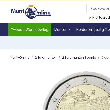
Niet tevred
Tweede Wereldoorlog
Munten
Herdenkingsuitgift
Munt-Online
2 Euromunten
2 Euromunten Spanje
2 eu