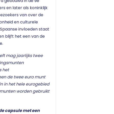
rd gebouwd in de 9e
s en later als koninklijk
bezoekers van over de
nheid en culturele
n Spaanse invloeden staat
 blijft het een van de
e.
eft mag jaarlijks twee
kingsmunten
s het
leen de twee euro munt
n in het hele eurogebied
omunten worden gebruikt
de capsule met een