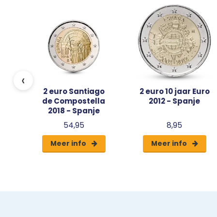
l
-
‹
2 euro Santiago
2 euro 10 jaar Euro
de Compostella
2012 - Spanje
2018 - Spanje
54,95
8,95
Meer info
Meer info