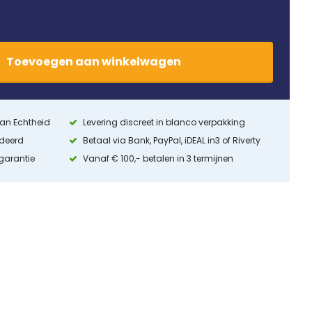
Toevoegen
aan
winkelwagen
 van Echtheid
Levering discreet in blanco verpakking
ndeerd
Betaal via Bank, PayPal, iDEAL in3 of Riverty
 garantie
Vanaf € 100,- betalen in 3 termijnen