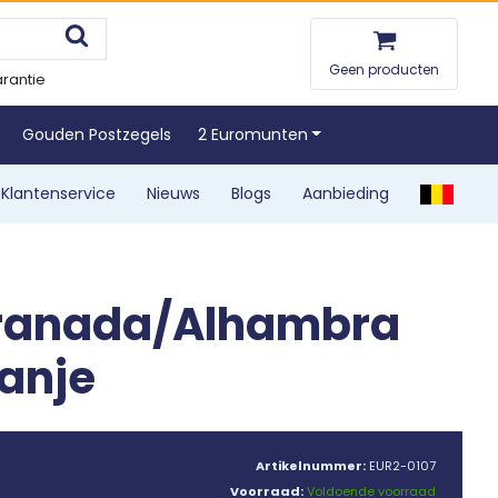
Geen producten
rantie
Gouden Postzegels
2 Euromunten
Klantenservice
Nieuws
Blogs
Aanbieding
Granada/Alhambra
panje
Artikelnummer:
EUR2-0107
Voorraad:
Voldoende voorraad