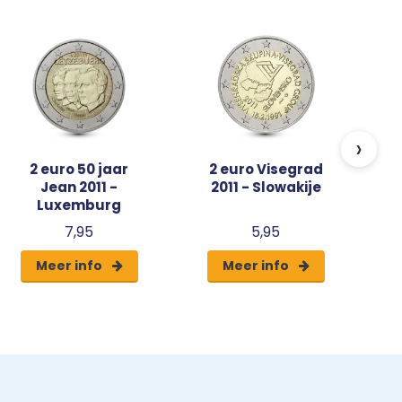
G
›
2 euro 50 jaar
2 euro Visegrad
Jean 2011 -
2011 - Slowakije
Luxemburg
7,95
5,95
Meer info
Meer info