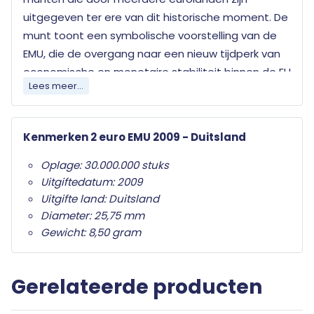
uitgegeven ter ere van dit historische moment. De
munt toont een symbolische voorstelling van de
EMU, die de overgang naar een nieuw tijdperk van
economische en monetaire stabiliteit binnen de EU
Lees meer...
markeert.
Elk land dat de euro als officiële munteenheid
Kenmerken 2 euro EMU 2009 - Duitsland
heeft mag jaarlijks twee herdenkingsmunten
uitgeven. Wat deze herdenkingsmunten
Oplage: 30.000.000 stuks
onderscheid van de gewone twee euro munten is
Uitgiftedatum: 2009
het herdenkingsonderwerp op de nationale zijde.
Uitgifte land: Duitsland
Alleen de twee euro munt mag als
Diameter: 25,75 mm
herdenkingsmunt gebruikt worden. Ze zijn in het
Gewicht: 8,50 gram
hele eurogebied wettig betaalmiddel; ze kunnen
als gewone euromunten worden gebruikt en
Gerelateerde producten
moeten worden geaccepteerd.