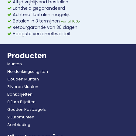
Altijd vrijblijvend bestellen
Echtheid gegarandeerd
Achteraf betalen mogelijk
Betalen in 3 termijnen
vanaf 100,-
Retourgarantie van 30 dagen
Hoogste verzamelkwaliteit
Producten
Munten
Herdenkingsuitgiften
Gouden Munten
Zilveren Munten
Bankbiljetten
0 Euro Biljetten
Gouden Postzegels
2 Euromunten
Aanbieding