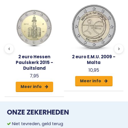
Uw 2 euro munt wordt geleverd in beschermende
capsule met een algemeen certificaat van
echtheid.
‹
›
2 euro Hessen
2 euro E.M.U. 2009 -
Paulskerk 2015 -
Malta
Duitsland
10,95
7,95
Meer info
Meer info
ONZE ZEKERHEDEN
Niet tevreden, geld terug