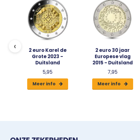
nd
‹
2 euro Karel de
2 euro 30 jaar
Grote 2023 -
Europese vlag
Duitsland
2015 - Duitsland
5,95
7,95
Meer info
Meer info