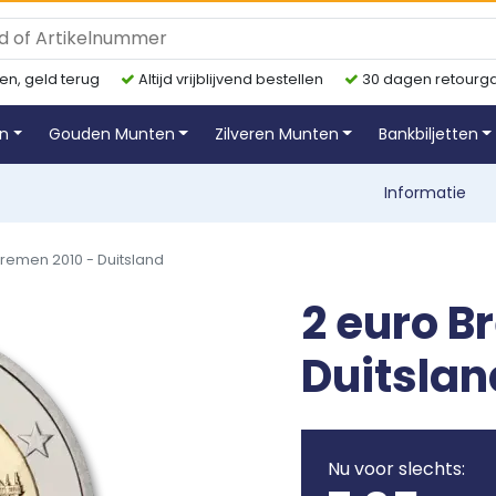
en, geld terug
Altijd vrijblijvend bestellen
30 dagen retourga
en
Gouden Munten
Zilveren Munten
Bankbiljetten
Informatie
Bremen 2010 - Duitsland
2 euro B
Duitslan
Nu voor slechts: