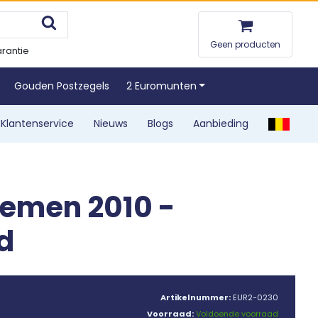
Geen producten
rantie
Gouden Postzegels
2 Euromunten
Klantenservice
Nieuws
Blogs
Aanbieding
remen 2010 -
d
Artikelnummer:
EUR2-0230
Voorraad:
Voldoende voorraad