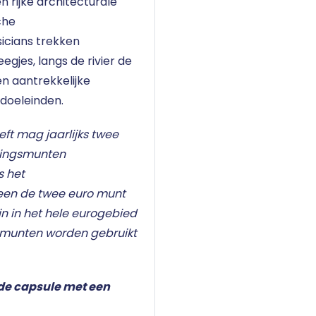
n rijke architecturale
che
icians trekken
gjes, langs de rivier de
n aantrekkelijke
 doeleinden.
eft mag jaarlijks twee
kingsmunten
s het
leen de twee euro munt
n in het hele eurogebied
omunten worden gebruikt
de capsule met een