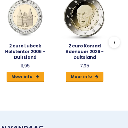
›
2 euro Lubeck
2 euro Konrad
Holstentor 2006 -
Adenauer 2026 -
Duitsland
Duitsland
11,95
7,95
Meer info
Meer info