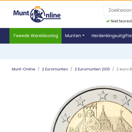
Niet tevred
Tweede Wereldoorlog
Munten
Herdenkingsuitgift
Munt-Online
2 Euromunten
2 Euromunten 2010
2 euro 