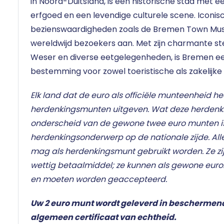
in Noord-Duitsland, is een historische stad met ee
erfgoed en een levendige culturele scene. Iconis
bezienswaardigheden zoals de Bremen Town Mus
wereldwijd bezoekers aan. Met zijn charmante stee
Weser en diverse eetgelegenheden, is Bremen ee
bestemming voor zowel toeristische als zakelijke
Elk land dat de euro als officiële munteenheid he
herdenkingsmunten uitgeven. Wat deze herden
onderscheid van de gewone twee euro munten i
herdenkingsonderwerp op de nationale zijde. Al
mag als herdenkingsmunt gebruikt worden. Ze zij
wettig betaalmiddel; ze kunnen als gewone eur
en moeten worden geaccepteerd.
Uw 2 euro munt wordt geleverd in beschermen
algemeen certificaat van echtheid.