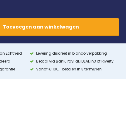
Toevoegen
aan
winkelwagen
 van Echtheid
Levering discreet in blanco verpakking
ndeerd
Betaal via Bank, PayPal, iDEAL in3 of Riverty
 garantie
Vanaf € 100,- betalen in 3 termijnen