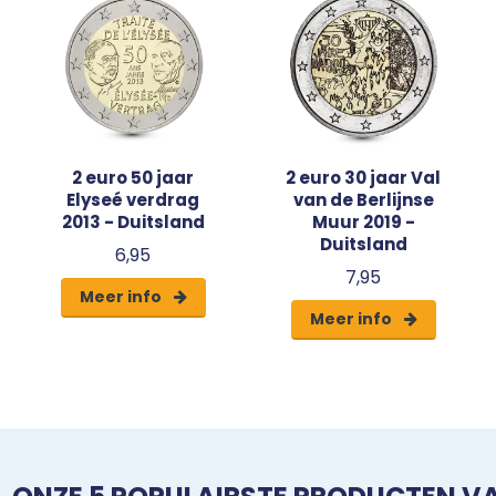
2 euro 50 jaar
2 euro 30 jaar Val
Elyseé verdrag
van de Berlijnse
2013 - Duitsland
Muur 2019 -
Duitsland
6,95
7,95
Meer info
Meer info