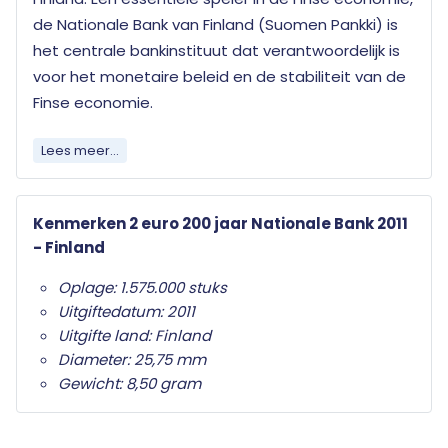
de Nationale Bank van Finland (Suomen Pankki) is
het centrale bankinstituut dat verantwoordelijk is
voor het monetaire beleid en de stabiliteit van de
Finse economie.
Elk land dat de euro als officiële munteenheid
Lees meer...
heeft mag jaarlijks twee herdenkingsmunten
uitgeven. Wat deze herdenkingsmunten
Kenmerken 2 euro 200 jaar Nationale Bank 2011
onderscheid van de gewone twee euro munten is
- Finland
het herdenkingsonderwerp op de nationale zijde.
Alleen de twee euro munt mag als
Oplage: 1.575.000 stuks
herdenkingsmunt gebruikt worden. Ze zijn in het
Uitgiftedatum: 2011
hele eurogebied wettig betaalmiddel; ze kunnen
Uitgifte land: Finland
als gewone euromunten worden gebruikt en
Diameter: 25,75 mm
moeten worden geaccepteerd.
Gewicht: 8,50 gram
Uw 2 euro munt wordt geleverd in beschermende