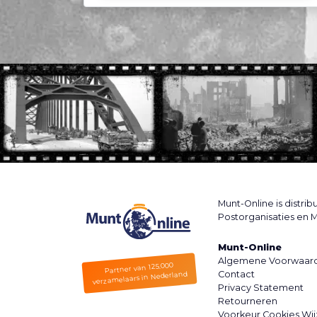
Munt-Online is distri
Postorganisaties en M
Munt-Online
Algemene Voorwaar
Partner van 125.000
Contact
verzamelaars in Nederland
Privacy Statement
Retourneren
Voorkeur Cookies Wij