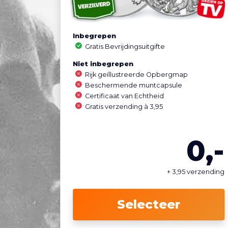
Inbegrepen
Gratis Bevrijdingsuitgifte
Niet inbegrepen
Rijk geïllustreerde Opbergmap
Beschermende muntcapsule
Certificaat van Echtheid
Gratis verzending à 3,95
0,-
+ 3,95 verzending
Selecteer