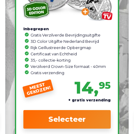
Inbegrepen
Gratis Verzilverde Bevrijdingsuitgifte
3D Color Uitgifte Nederland Bevrijd
Rijk Geïllustreerde Opbergmap
Certificaat van Echtheid
35,- collectie-korting
Verzilverd Crown-Size formaat - 40mm
Gratis verzending
14,
95
MEEST
GEKOZEN!
+ gratis verzending
Selecteer