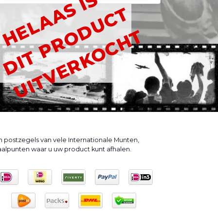
HELAAS IS
DIT PRODUCT
UITVERKOCHT
n postzegels van vele Internationale Munten,
haalpunten waar u uw product kunt afhalen.